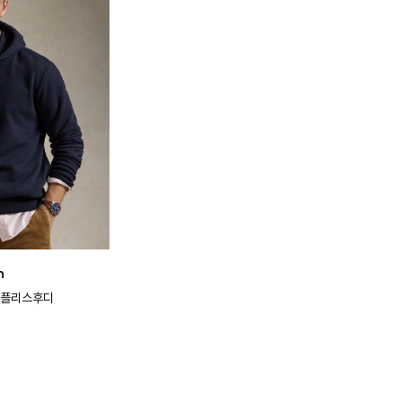
n
 플리스후디