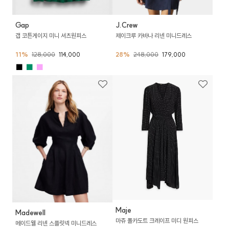
Gap
J.Crew
갭 코튼게이지 미니 셔츠원피스
제이크루 카바나 리넨 미니드레스
11%
128,000
114,000
28%
248,000
179,000
■
■
■
Maje
Madewell
마쥬 폴카도트 크레이프 미디 원피스
메이드웰 리넨 스플릿넥 미니드레스