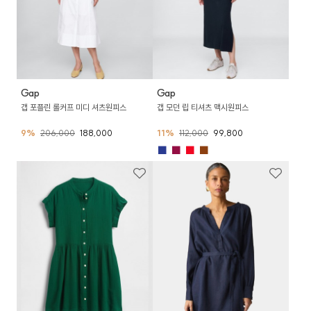
Gap
Gap
갭 포플린 롤커프 미디 셔츠원피스
갭 모던 립 티셔츠 맥시원피스
9%
206,000
188,000
11%
112,000
99,800
■
■
■
■