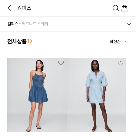
원피스
원피스
스커트
니트 스웨터
전체상품
12