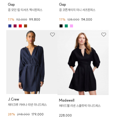
Gap
Gap
갭 모던 립 티셔츠 맥시원피스
갭 코튼게이지 미니 셔츠원피스
11%
112,000
99,800
11%
128,000
114,000
■
■
■
■
■
■
■
J.Crew
Madewell
제이크루 카바나 리넨 미니드레스
메이드웰 리넨 스플릿넥 미니드레스
28%
248,000
179,000
228,000