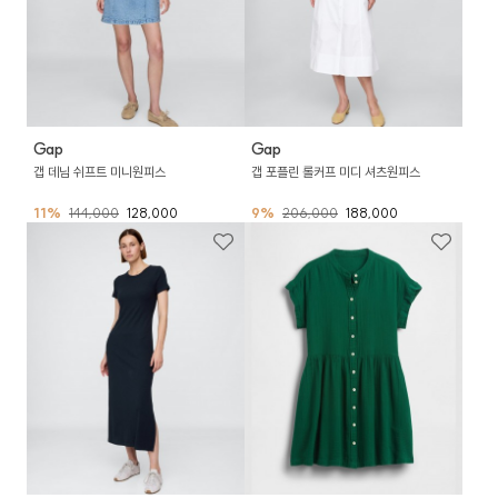
Gap
Gap
갭 데님 쉬프트 미니원피스
갭 포플린 롤커프 미디 셔츠원피스
11%
144,000
128,000
9%
206,000
188,000