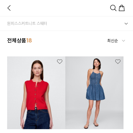
원피스
스커트
니트 스웨터
전체상품
18