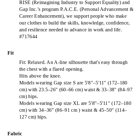
RISE (Reimagining Industry to Support Equality) and
Gap Inc.’s program P.A.C.E. (Personal Advancement &
Career Enhancement), we support people who make
our clothes to build the skills, knowledge, confidence,
and resilience needed to advance in work and life.
#717644
Fit
Fit: Relaxed. An A-line silhouette that's easy through
the chest with a flared opening.
Hits above the knee.
Models wearing Gap size S are 5'8"–5'11" (172–180
cm) with 23.5–26" (60–66 cm) waist & 33–38" (84–97
cm) hips.
Models wearing Gap size XL are 5'8"–5'11" (172–180
cm) with 34–36” (86–91 cm ) waist & 45–50" (114–
127 cm) hips.
Fabric