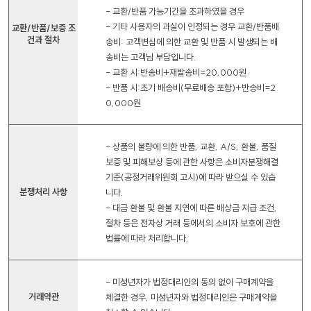
- 교환/반품 가능기간을 초과하였을 경우
- 기타 사용자의 과실이 인정되는 경우 교환/반품배
교환/반품/보증 조
건과 절차
송비: 고객변심에 의한 교환 및 반품 시 발생되는 배
송비는 고객님 부담입니다.
- 교환 시:반송비+재발송비=20,000원
- 반품 시:초기 배송비(무료배송 포함)+반송비=2
0,000원
- 상품의 불량에 의한 반품, 교환, A/S, 환불, 품질
보증 및 피해보상 등에 관한 사항은 소비자분쟁해결
기준(공정거래위원회 고시)에 따라 받으실 수 있습
분쟁처리 사항
니다.
- 대금 환불 및 환불 지연에 따른 배상금 지급 조건,
절차 등은 전자상 거래 등에서의 소비자 보호에 관한
법률에 따라 처리합니다.
- 미성년자가 법정대리인의 동의 없이 구매계약을
거래약관
체결한 경우, 미성년자와 법정대리인은 구매계약을