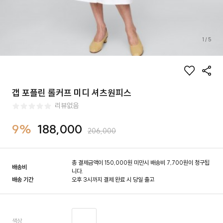
1
/
5
갭 포플린 롤커프 미디 셔츠원피스
리뷰없음
9%
188,000
206,000
총 결제금액이 150,000원 미만시 배송비 7,700원이 청구됩
배송비
니다.
배송 기간
오후 3시까지 결제 완료 시 당일 출고
색상