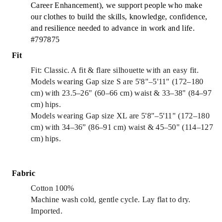
Career Enhancement), we support people who make
our clothes to build the skills, knowledge, confidence,
and resilience needed to advance in work and life.
#797875
Fit
Fit: Classic. A fit & flare silhouette with an easy fit.
Models wearing Gap size S are 5'8"–5'11" (172–180
cm) with 23.5–26" (60–66 cm) waist & 33–38" (84–97
cm) hips.
Models wearing Gap size XL are 5'8"–5'11" (172–180
cm) with 34–36” (86–91 cm) waist & 45–50" (114–127
cm) hips.
Fabric
Cotton 100%
Machine wash cold, gentle cycle. Lay flat to dry.
Imported.